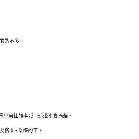
的站不多。
電車前往熊本城，這邊不會搞錯，
要搭乘
A系統
的車，