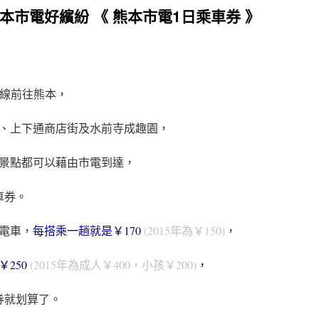
本市電好繽紛 《 熊本市電1日乘車券 》
幹線前往熊本，
、上下通商店街及水前寺成趣園，
景點都可以藉由市電到達，
車券。
電車，
每搭乘一趟就是￥170
(2015年為
￥150)
，
￥250
(2015年為
成人￥400，小孩￥200)
，
券就划算了。