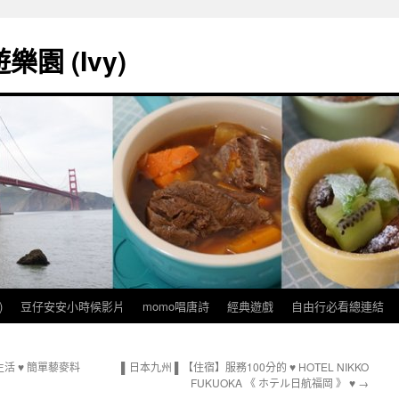
園 (Ivy)
)
豆仔安安小時候影片
momo唱唐詩
經典遊戲
自由行必看總連結
活 ♥ 簡單藜麥料
▌日本九州 ▌【住宿】服務100分的 ♥ HOTEL NIKKO
FUKUOKA 《 ホテル日航福岡 》 ♥
→