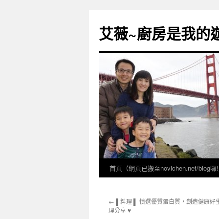
跳
至
艾薇~廚房是我的遊樂
主
要
內
容
首頁（網頁已搬至novichen.net/blog囉!
←
▌料理 ▌ 慎選優質蛋白質，創造健康好生
理分享 ♥