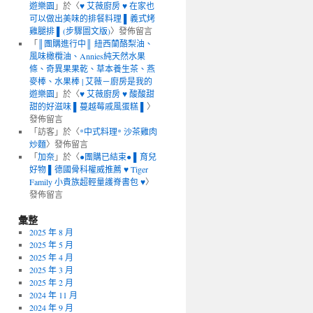
遊樂園
」於〈
♥ 艾薇廚房 ♥ 在家也
可以做出美味的排餐料理 ▌義式烤
雞腿排 ▌(步驟圖文版)
〉發佈留言
「
║團購進行中║ 紐西蘭酪梨油、
風味橄欖油、Annies純天然水果
條、奇異果果乾、草本養生茶、燕
麥棒、水果棒 | 艾薇－廚房是我的
遊樂園
」於〈
♥ 艾薇廚房 ♥ 酸酸甜
甜的好滋味 ▌蔓越莓戚風蛋糕 ▌
〉
發佈留言
「
訪客
」於〈
*中式料理* 沙茶雞肉
炒麵
〉發佈留言
「
加奈
」於〈
●團購已結束● ▌育兒
好物 ▌德國骨科權威推薦 ♥ Tiger
Family 小貴族超輕量護脊書包 ♥
〉
發佈留言
彙整
2025 年 8 月
2025 年 5 月
2025 年 4 月
2025 年 3 月
2025 年 2 月
2024 年 11 月
2024 年 9 月