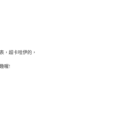
表，超卡哇伊的，
趣喔!