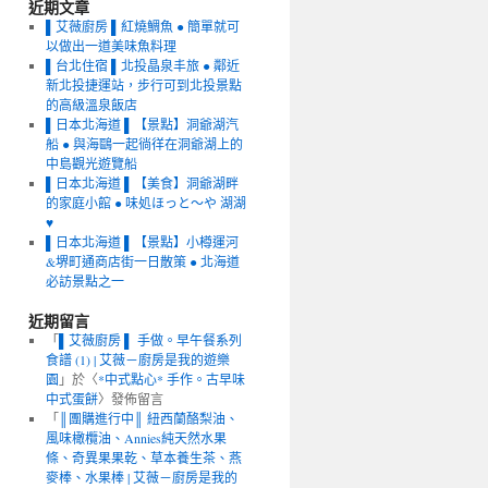
近期文章
▌艾薇廚房 ▌紅燒鯛魚 ● 簡單就可
以做出一道美味魚料理
▌台北住宿 ▌北投晶泉丰旅 ● 鄰近
新北投捷運站，步行可到北投景點
的高級溫泉飯店
▌日本北海道 ▌【景點】洞爺湖汽
船 ● 與海鷗一起徜徉在洞爺湖上的
中島觀光遊覽船
▌日本北海道 ▌【美食】洞爺湖畔
的家庭小館 ● 味処ほっと～や 湖湖
♥
▌日本北海道 ▌【景點】小樽運河
&堺町通商店街一日散策 ● 北海道
必訪景點之一
近期留言
「
▌艾薇廚房 ▌ 手做。早午餐系列
食譜 (1) | 艾薇－廚房是我的遊樂
園
」於〈
*中式點心* 手作。古早味
中式蛋餅
〉發佈留言
「
║團購進行中║ 紐西蘭酪梨油、
風味橄欖油、Annies純天然水果
條、奇異果果乾、草本養生茶、燕
麥棒、水果棒 | 艾薇－廚房是我的