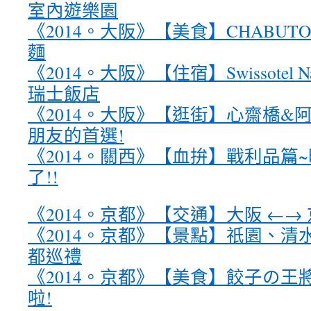
室內遊樂園
《2014。大阪》【美食】CHABUT
麵
《2014。大阪》【住宿】Swissotel Na
瑞士飯店
《2014。大阪》【逛街】心齋橋&阿
朋友的首選!
《2014。關西》【血拚】戰利品篇
了!!
《2014。京都》【交通】大阪 ←→
《2014。京都》【景點】祇園、清水
都巡禮
《2014。京都》【美食】餃子の王將
啦!