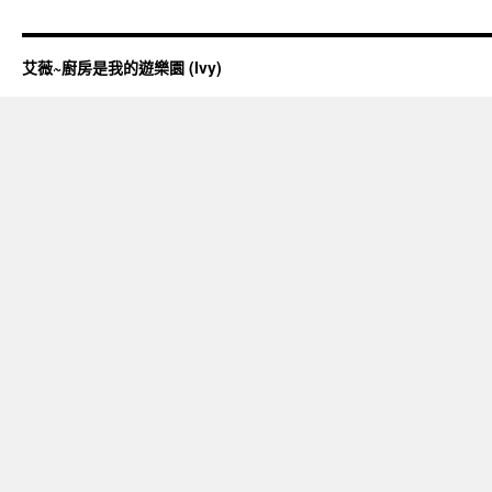
艾薇~廚房是我的遊樂園 (Ivy)