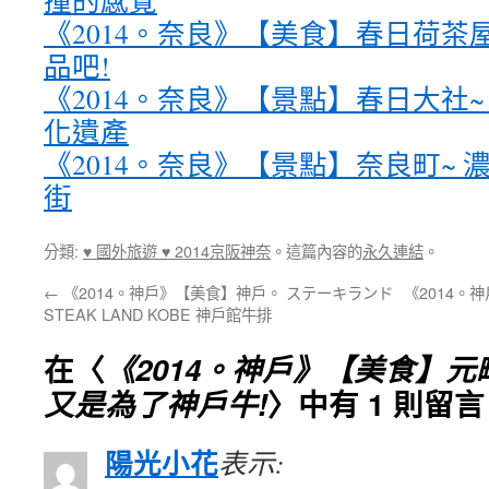
撞的感覺
《2014。奈良》【美食】春日荷茶
品吧!
《2014。奈良》【景點】春日大社
化遺產
《2014。奈良》【景點】奈良町~
街
分類:
♥ 國外旅遊 ♥ 2014京阪神奈
。這篇內容的
永久連結
。
←
《2014。神戶》【美食】神戶。 ステーキランド
《2014。
STEAK LAND KOBE 神戶館牛排
在〈
《2014。神戶》【美食】
又是為了神戶牛!
〉中有 1 則留言
陽光小花
表示: