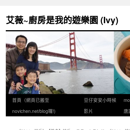
跳
至
艾薇~廚房是我的遊樂園 (Ivy)
主
要
內
容
首頁（網頁已搬至
豆仔安安小時候
m
novichen.net/blog囉!)
影片
唐