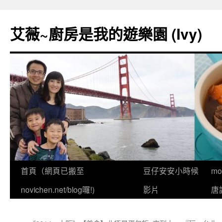
跳
至
艾薇~廚房是我的遊樂園 (Ivy)
主
要
內
容
首頁（網頁已搬至
豆仔安安小時候
m
novichen.net/blog囉!)
影片
唐