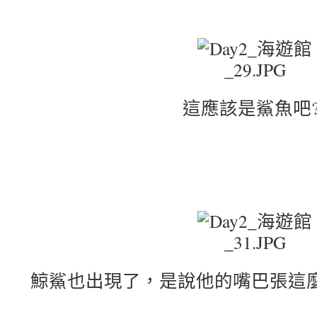
這應該是鯊魚吧?
鯨鯊也出現了，是說他的嘴巴張這