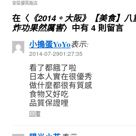
安區優質飯店
在〈
《2014。大阪》【美食】
炸功果然厲害
〉中有 4 則留言
小搗蛋YoYo
表示:
2014-07-2901:27:35
看了都餓了啦
日本人實在很優秀
做什麼都很有質感
食物又好吃
品質保證哩
回覆