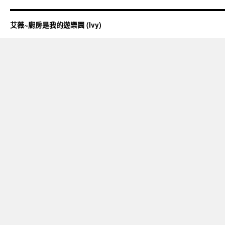
艾薇~廚房是我的遊樂園 (Ivy)