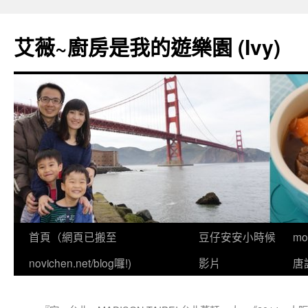
跳
至
艾薇~廚房是我的遊樂園 (Ivy)
主
要
內
容
首頁（網頁已搬至
豆仔安安小時候
m
novichen.net/blog囉!)
影片
唐