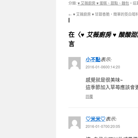
分類:
♥ 艾薇廚房 ♥ 蛋糕、甜點、麵包
。這
←
♥ 艾薇廚房 ♥ 甘甜香脆，簡單的筊白筍
▌
在〈
♥ 艾薇廚房 ♥ 酸酸
言
小不點
表示:
2016-01-0600:14:20
感覺就是很美味~
這季節加入草苺應該會
回覆
♡米米♡
表示:
2016-01-0700:20:05