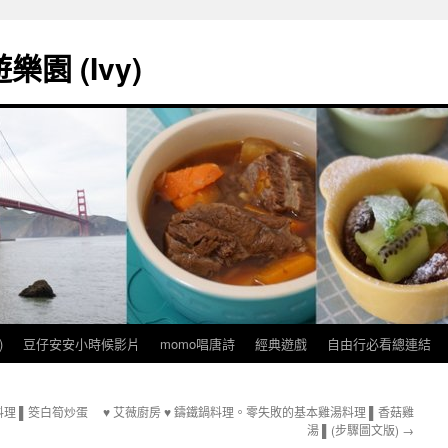
園 (Ivy)
)
豆仔安安小時候影片
momo唱唐詩
經典遊戲
自由行必看總連結
料理 ▌筊白筍炒蛋
♥ 艾薇廚房 ♥ 鑄鐵鍋料理。零失敗的基本雞湯料理 ▌香菇雞
湯 ▌(步驟圖文版)
→