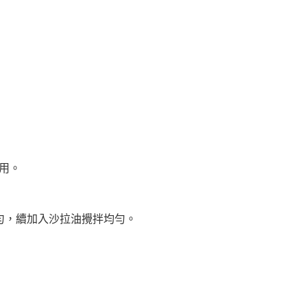
備用。
均勻，續加入沙拉油攪拌均勻。