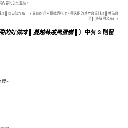
篇內容的
永久連結
。
料理 ▌筊白筍炒蛋
♥ 艾薇廚房 ♥ 鑄鐵鍋料理。零失敗的基本雞湯料理 ▌香菇雞
湯 ▌(步驟圖文版)
→
〉中有 3 則留
甜甜的好滋味 ▌蔓越莓戚風蛋糕 ▌
更優~