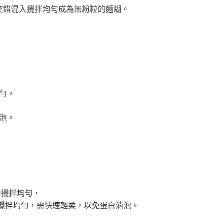
次交錯混入攪拌均勻成為無粉粒的麵糊。
均勻。
發泡。
中攪拌均勻，
攪拌均勻，需快速輕柔，以免蛋白消泡。