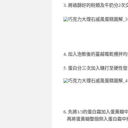
3. 將過篩好的粉類及牛奶分2
4. 加入泡軟後的蔓越莓乾攪拌
5. 蛋白分三次加入糖打至硬性
6.
先將1/3的蛋白霜加入蛋黃糊
再將蛋黃糊整個倒入蛋白霜中