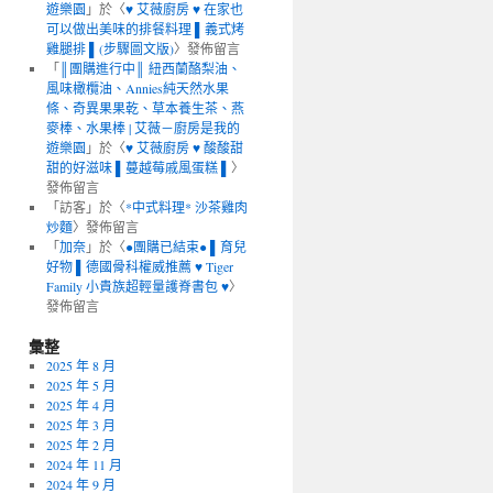
遊樂園
」於〈
♥ 艾薇廚房 ♥ 在家也
可以做出美味的排餐料理 ▌義式烤
雞腿排 ▌(步驟圖文版)
〉發佈留言
「
║團購進行中║ 紐西蘭酪梨油、
風味橄欖油、Annies純天然水果
條、奇異果果乾、草本養生茶、燕
麥棒、水果棒 | 艾薇－廚房是我的
遊樂園
」於〈
♥ 艾薇廚房 ♥ 酸酸甜
甜的好滋味 ▌蔓越莓戚風蛋糕 ▌
〉
發佈留言
「
訪客
」於〈
*中式料理* 沙茶雞肉
炒麵
〉發佈留言
「
加奈
」於〈
●團購已結束● ▌育兒
好物 ▌德國骨科權威推薦 ♥ Tiger
Family 小貴族超輕量護脊書包 ♥
〉
發佈留言
彙整
2025 年 8 月
2025 年 5 月
2025 年 4 月
2025 年 3 月
2025 年 2 月
2024 年 11 月
2024 年 9 月