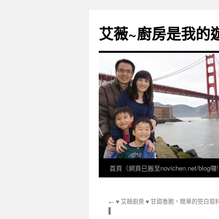
跳
至
艾薇~廚房是我的遊樂
主
要
內
容
首頁（網頁已搬至novichen.net/blog囉!
←
♥ 艾薇廚房 ♥ 甘甜香脆，簡單的筊白筍
▌