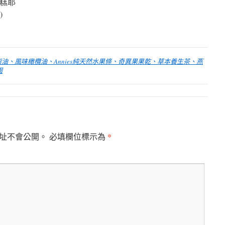
蛋糕耶
)
梨油、風味橄欖油、Annies純天然水果條、奇異果果乾、草本養生茶、燕
園
*
址不會公開。
必填欄位標示為