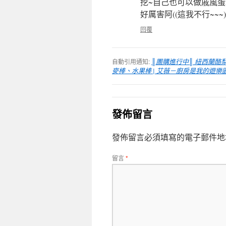
挖~自己也可以做戚風
好厲害阿((這我不行~~~)
回覆
自動引用通知:
║團購進行中║ 紐西蘭酪
麥棒、水果棒 | 艾薇－廚房是我的遊樂
發佈留言
發佈留言必須填寫的電子郵件地
留言
*