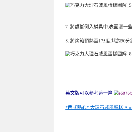
7. 將麵糊倒入模具中,表面灑
8. 將烤箱預熱至175度,烤約
英文版可以參考這一篇
*西式點心* 大理石戚風蛋糕 A marbl