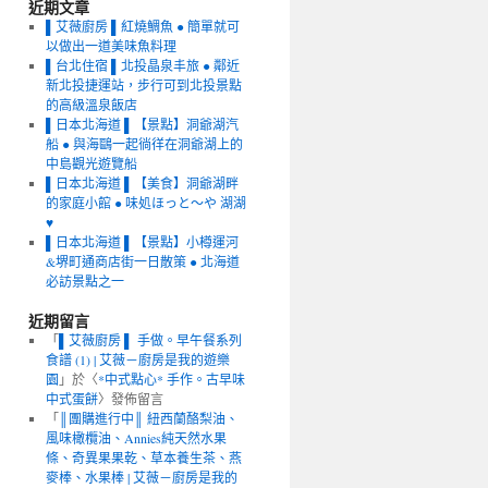
近期文章
▌艾薇廚房 ▌紅燒鯛魚 ● 簡單就可
以做出一道美味魚料理
▌台北住宿 ▌北投晶泉丰旅 ● 鄰近
新北投捷運站，步行可到北投景點
的高級溫泉飯店
▌日本北海道 ▌【景點】洞爺湖汽
船 ● 與海鷗一起徜徉在洞爺湖上的
中島觀光遊覽船
▌日本北海道 ▌【美食】洞爺湖畔
的家庭小館 ● 味処ほっと～や 湖湖
♥
▌日本北海道 ▌【景點】小樽運河
&堺町通商店街一日散策 ● 北海道
必訪景點之一
近期留言
「
▌艾薇廚房 ▌ 手做。早午餐系列
食譜 (1) | 艾薇－廚房是我的遊樂
園
」於〈
*中式點心* 手作。古早味
中式蛋餅
〉發佈留言
「
║團購進行中║ 紐西蘭酪梨油、
風味橄欖油、Annies純天然水果
條、奇異果果乾、草本養生茶、燕
麥棒、水果棒 | 艾薇－廚房是我的