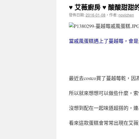
♥ 艾薇廚房 ♥ 酸酸甜甜
發佈日期:
2016-01-08
，
作者:
novichen
當戚風蛋糕遇上了蔓越莓，會是
最近去costco買了蔓越莓乾，
所以就來想想可以做些什麼，索
沒想到配在一起味道超搭的，連
看來這款蛋糕會常常出現在艾薇