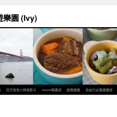
園 (Ivy)
)
豆仔安安小時候影片
momo唱唐詩
經典遊戲
自由行必看總連結