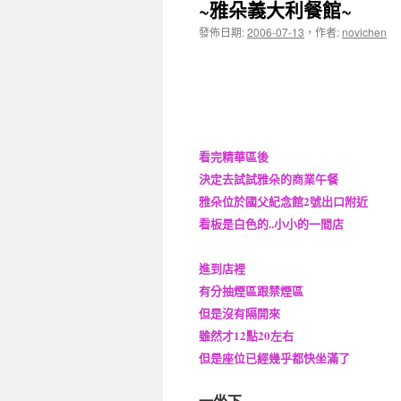
~雅朵義大利餐館~
發佈日期:
2006-07-13
，
作者:
novichen
看完精華區後
決定去試試雅朵的商業午餐
雅朵位於國父紀念館2號出口附近
看板是白色的..小小的一間店
進到店裡
有分抽煙區跟禁煙區
但是沒有隔開來
雖然才12點20左右
但是座位已經幾乎都快坐滿了
一坐下