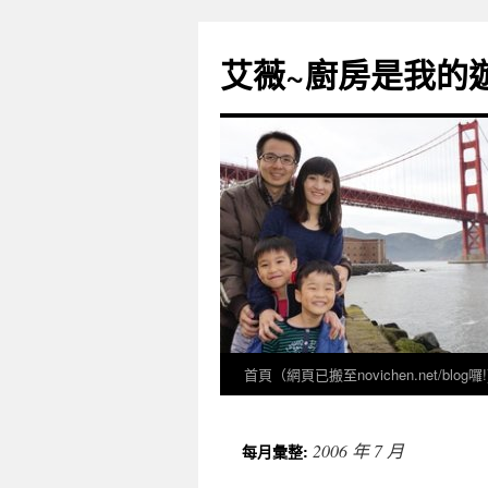
跳
至
艾薇~廚房是我的遊樂
主
要
內
容
首頁（網頁已搬至novichen.net/blog囉!
2006 年 7 月
每月彙整: