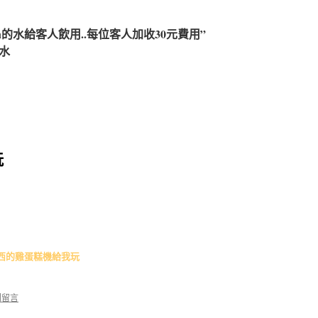
an的水給客人飲用..每位客人加收30元費用”
喝水
玩
西的雞蛋糕機給我玩
則留言