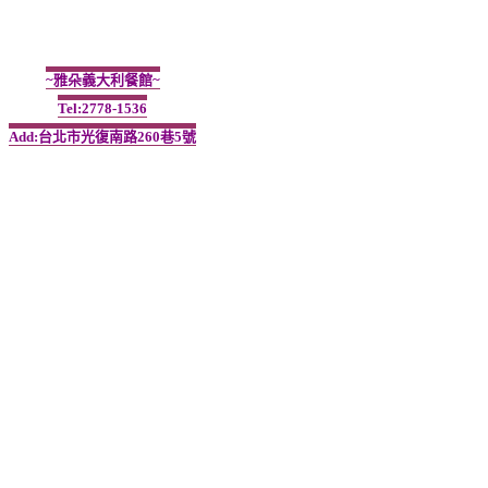
~雅朵義大利餐館~
Tel:2778-1536
Add:台北市光復南路260巷5號