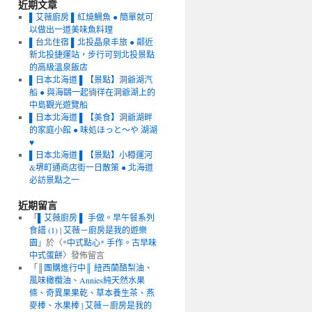
近期文章
▌艾薇廚房 ▌紅燒鯛魚 ● 簡單就可
以做出一道美味魚料理
▌台北住宿 ▌北投晶泉丰旅 ● 鄰近
新北投捷運站，步行可到北投景點
的高級溫泉飯店
▌日本北海道 ▌【景點】洞爺湖汽
船 ● 與海鷗一起徜徉在洞爺湖上的
中島觀光遊覽船
▌日本北海道 ▌【美食】洞爺湖畔
的家庭小館 ● 味処ほっと～や 湖湖
♥
▌日本北海道 ▌【景點】小樽運河
&堺町通商店街一日散策 ● 北海道
必訪景點之一
近期留言
「
▌艾薇廚房 ▌ 手做。早午餐系列
食譜 (1) | 艾薇－廚房是我的遊樂
園
」於〈
*中式點心* 手作。古早味
中式蛋餅
〉發佈留言
「
║團購進行中║ 紐西蘭酪梨油、
風味橄欖油、Annies純天然水果
條、奇異果果乾、草本養生茶、燕
麥棒、水果棒 | 艾薇－廚房是我的