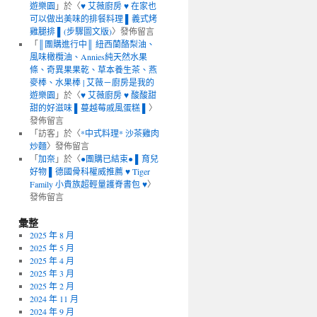
遊樂園
」於〈
♥ 艾薇廚房 ♥ 在家也
可以做出美味的排餐料理 ▌義式烤
雞腿排 ▌(步驟圖文版)
〉發佈留言
「
║團購進行中║ 紐西蘭酪梨油、
風味橄欖油、Annies純天然水果
條、奇異果果乾、草本養生茶、燕
麥棒、水果棒 | 艾薇－廚房是我的
遊樂園
」於〈
♥ 艾薇廚房 ♥ 酸酸甜
甜的好滋味 ▌蔓越莓戚風蛋糕 ▌
〉
發佈留言
「
訪客
」於〈
*中式料理* 沙茶雞肉
炒麵
〉發佈留言
「
加奈
」於〈
●團購已結束● ▌育兒
好物 ▌德國骨科權威推薦 ♥ Tiger
Family 小貴族超輕量護脊書包 ♥
〉
發佈留言
彙整
2025 年 8 月
2025 年 5 月
2025 年 4 月
2025 年 3 月
2025 年 2 月
2024 年 11 月
2024 年 9 月