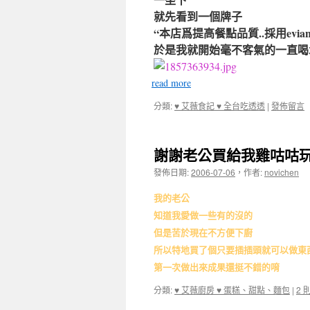
就先看到一個牌子
“本店爲提高餐點品質..採用evi
於是我就開始毫不客氣的一直
read more
分類:
♥ 艾薇食記 ♥ 全台吃透透
|
發佈留言
謝謝老公買給我雞咕咕
發佈日期:
2006-07-06
，
作者:
novichen
我的老公
知道我愛做一些有的沒的
但是苦於現在不方便下廚
所以特地買了個只要插插頭就可以做東
第一次做出來成果還挺不錯的唷
分類:
♥ 艾薇廚房 ♥ 蛋糕、甜點、麵包
|
2 