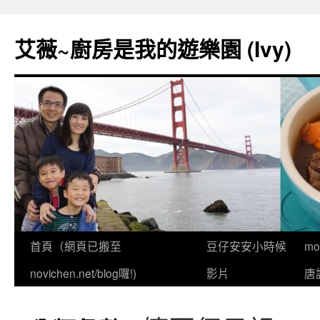
跳
至
艾薇~廚房是我的遊樂園 (Ivy)
主
要
內
容
首頁（網頁已搬至
豆仔安安小時候
m
novichen.net/blog囉!)
影片
唐