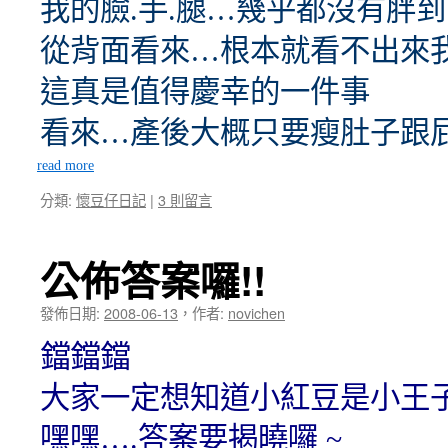
我的臉.手.腿…幾乎都沒有胖到
從背面看來…根本就看不出來
這真是值得慶幸的一件事
看來…產後大概只要瘦肚子跟
read more
分類:
懷豆仔日記
|
3 則留言
公佈答案囉!!
發佈日期:
2008-06-13
，
作者:
novichen
鐺鐺鐺
大家一定想知道小紅豆是小王子
嘿嘿….答案要揭曉囉 ~