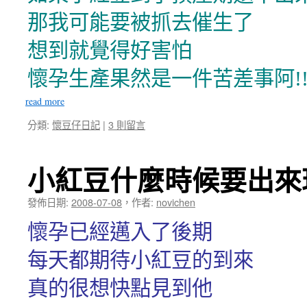
那我可能要被抓去催生了
想到就覺得好害怕
懷孕生產果然是一件苦差事阿!
read more
分類:
懷豆仔日記
|
3 則留言
小紅豆什麼時候要出來
發佈日期:
2008-07-08
，
作者:
novichen
懷孕已經邁入了後期
每天都期待小紅豆的到來
真的很想快點見到他