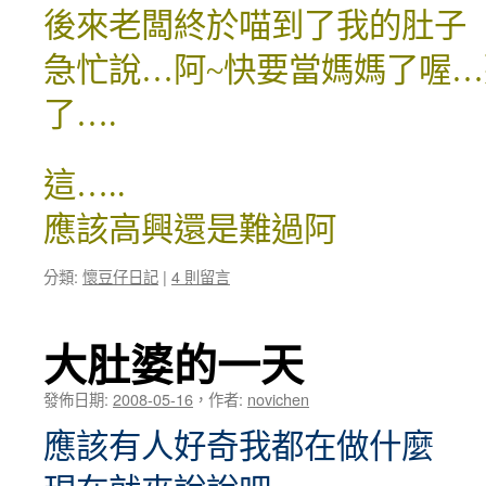
後來老闆終於喵到了我的肚子
急忙說…阿~快要當媽媽了喔
了….
這…..
應該高興還是難過阿
分類:
懷豆仔日記
|
4 則留言
大肚婆的一天
發佈日期:
2008-05-16
，
作者:
novichen
應該有人好奇我都在做什麼