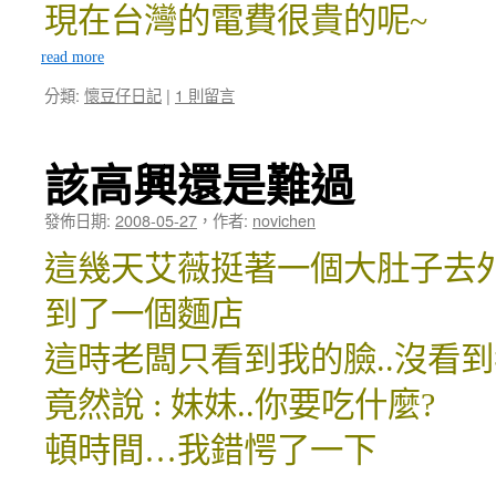
現在台灣的電費很貴的呢~
read more
分類:
懷豆仔日記
|
1 則留言
該高興還是難過
發佈日期:
2008-05-27
，
作者:
novichen
這幾天艾薇挺著一個大肚子去
到了一個麵店
這時老闆只看到我的臉..沒看
竟然說 : 妹妹..你要吃什麼?
頓時間…我錯愕了一下