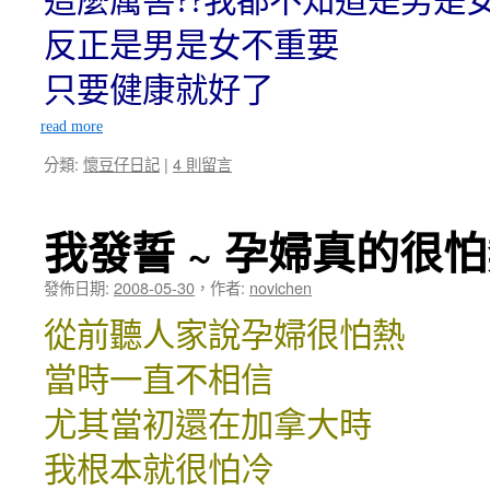
這麼厲害??我都不知道是男是女
反正是男是女不重要
只要健康就好了
read more
分類:
懷豆仔日記
|
4 則留言
我發誓 ~ 孕婦真的很
發佈日期:
2008-05-30
，
作者:
novichen
從前聽人家說孕婦很怕熱
當時一直不相信
尤其當初還在加拿大時
我根本就很怕冷